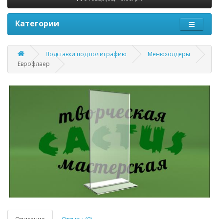
Категории
Подставки под полиграфию
Менюхолдеры
Еврофлаер